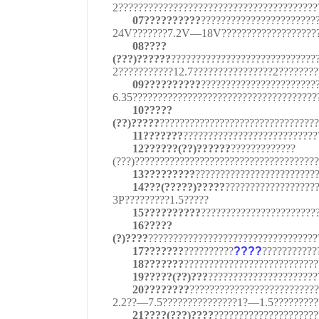
2????????????????????????????????????????
07??????????
???????????????????????
24V???????7.2V—18V?????????????????????
08????
(???)??????
?????????????????????????????
2???????????12.7????????????????2???????
09??????????
???????????????????????
6.35?????????????????????????????????????
10?????
(??)?????
????????????????????????????????
11???????
???????????????????????????
12??????(??)??????
?????????????
(???)????????????????????????????????????
13?????????
????????????????????????
14???(?????)?????
??????????????????
3P?????????1.5?????
15??????????
???????????????????????
16?????
(?)????
??????????????????????????????????
17???????
??????????
????
???????????
18???????
???????????????????????????
19?????(??)???
??????????????????????
20????????
??????????????????????????
2.2??—7.5???????????????1?—1.5??????????
21????(???)????
?????????????????????