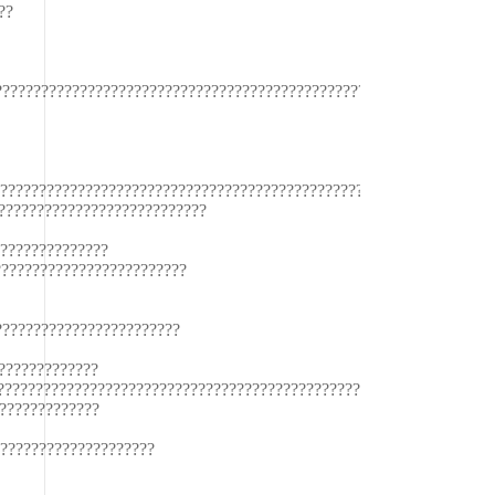
??
????????????????????????????????????????????????????????????????
????????????????????????????????????????????????????
???????????????????????????
???????????????
?????????????????????????
????????????????????????
?????????????
?????????????????????????????????????????????????????????
?????????????
????????????????????