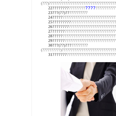
(???)????????????????????????????????????
22????????
?????????
????
???????????
23???(??)??
??????????
24?????
?????????????????????????????
25?????????
????????????????????????
26????????
??????????????????????????
27??????
????????????????????????????
28?????
?????????????????????????????
29??????
????????????????????????????
30???(??)???
?????????
(??????????)?????????????????????????????
31???????
???????????????????????????