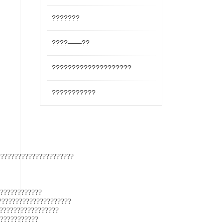
???????
????——??
????????????????????
???????????
??????????????????????
?????????????
?????????????????????
?????????????????
???????????