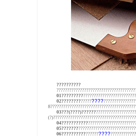
??????????
?????????????????????????????????????
01?????????
????????????????????????
02????????
?????
????
???????????????
8????????????????????????????????????????
03???(????)??????
??????????????????
(?)??????????????????????????????????????
04???????????
??????????????????????
05???????
???????????????????????????
06??????????
??????
????
????????????