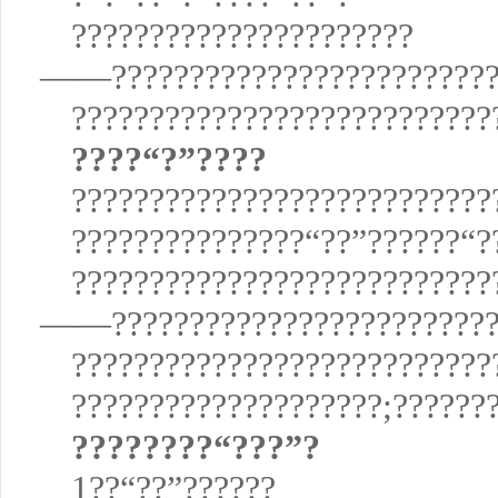
??????????????????????
——??????????????????????????
???????????????????????????
????“?”????
???????????????????????????
???????????????“??”??????“?
???????????????????????????
——???????????????????????????
?????????????????????????
????????????????????;??????
????????“???”?
1??“??”??????