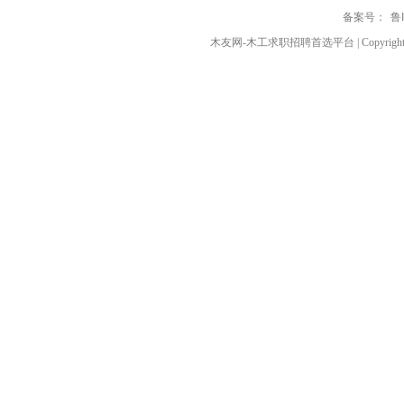
备案号：
鲁
木友网-木工求职招聘首选平台 | Copyright ◎ 