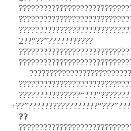
???????????????????????????
???????????????????????????
???????????????????????????
2??“??”???????????
???????????????????????????
???????????????????????????
——??????????????????????????
???????????????????????????
???????????????“???”?????
+??”?????????????????“???”???
??
???????????????????????????