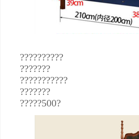
??????????
???????
???????????
???????
?????500?