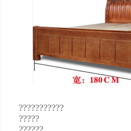
???????????
?????
??????