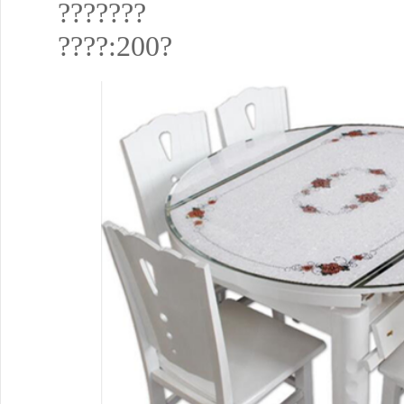
???????
????:200?