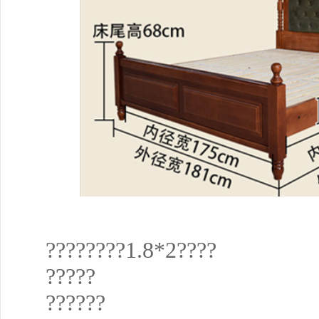
????????1.8*2????
?????
??????