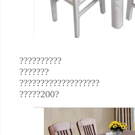
??????????
???????
???????????????????
?????200?