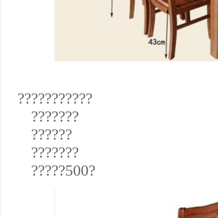
???????????
???????
??????
???????
?????500?