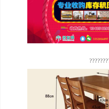
???????