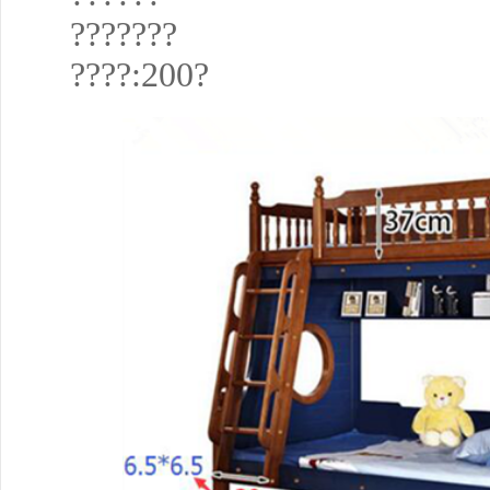
???????
????:200?