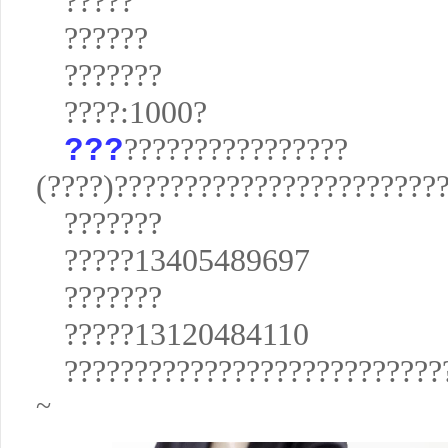
?????
??????
???????
????:1000?
???
????????????????
(????)???????????????????????
???????
?????13405489697
???????
?????13120484110
???????????????????????????
~