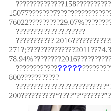
??????????????158?????????
15077???????7???????????????
76022?????????29.07%????????
????????????????????
??????????? 2016??????????
271?;??????????????2011??74.
78.94%????????2016?????????
????????????
?????
????????
800???????????
??????????????????????????“
200??????????“????”?“??????”?