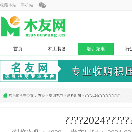
收藏本站
手机站
首页
木工装备
培训充电
行
您当前所在位置：
首页
>
培训充电
>
涂料新闻
> ????2024???????????????
????2024?????