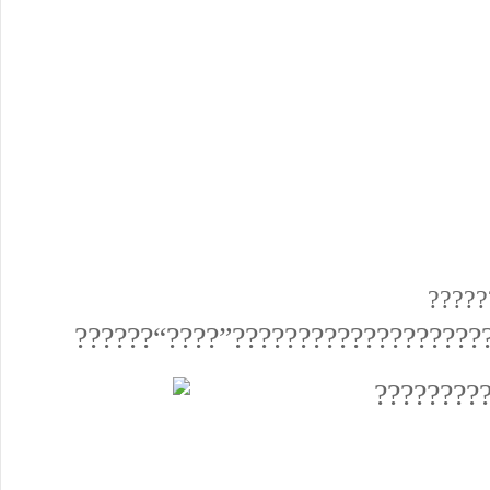
?????
??????“????”???????????????????