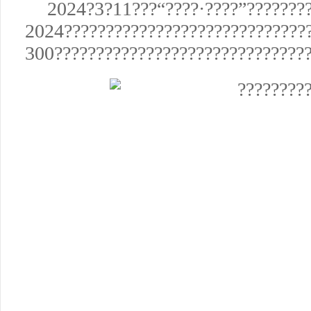
2024?3?11???“????·????”???????
2024?????????????????????????????
300??????????????????????????????