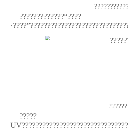
??????????
?????????????“????
·????”????????????????????????????
??????
?????
UV???????????????????????????????