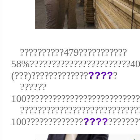
??????????479???????????
58%???????????????????????4
(???)?????????????
????
?
??????
100??????????????????????????
???????????????????????????
100?????????????
????
???????