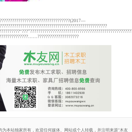
???????????????????????????????????(2017—
????????????????????????????????????????????????????
??????????“???”?????????????????????????????????????????????????
???????????????……????????????????????
均为本站独家所有，欢迎任何媒体、网站或个人转载，并注明来源“木友