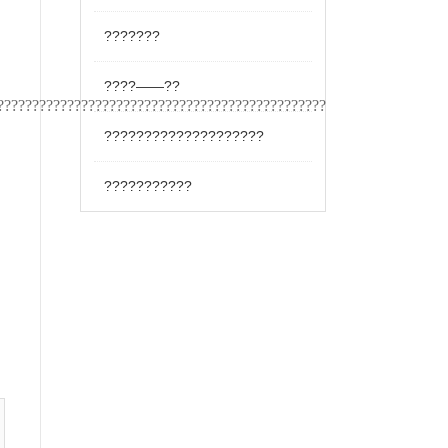
???????
????——??
????????????????????????????????????????????????????????????????
????????????????????
???????????