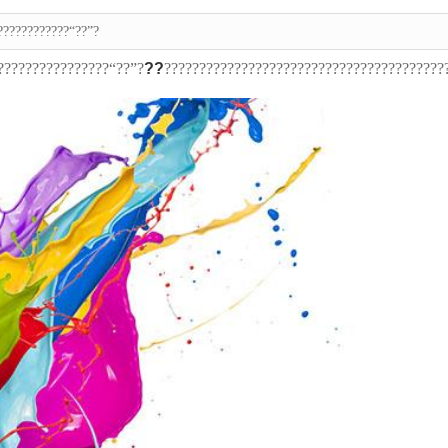
????????????“??”?
????????????????“??”?
??
????????????????????????????????????????