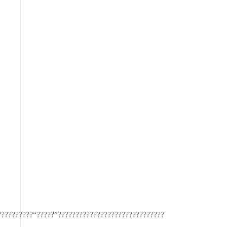
??????????“?????”???????????????????????????????????????