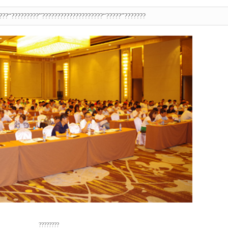
???“?????????”????????????????????“?????”???????
????????