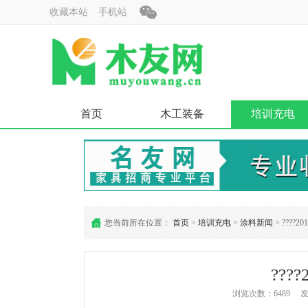
收藏本站
手机站
首页
木工装备
培训充电
您当前所在位置：
首页
>
培训充电
>
涂料新闻
> ????201
????
浏览次数：6489 发布时