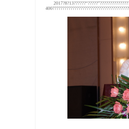
2017?8?13??????“?????”??????????????
400??????????????????????????????????????