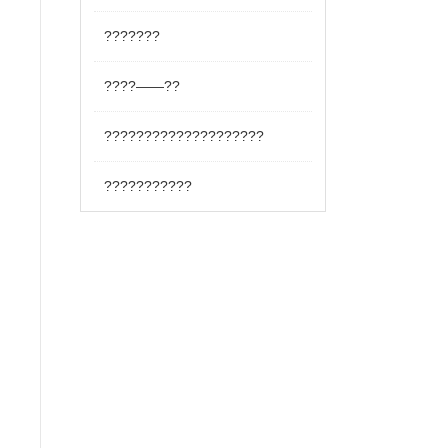
???????
????——??
????????????????????
???????????