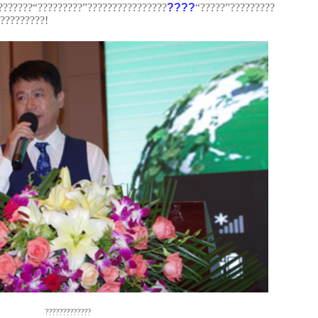
???????“?????????”????????????????
????
“?????”?????????
?????????!
?????????????