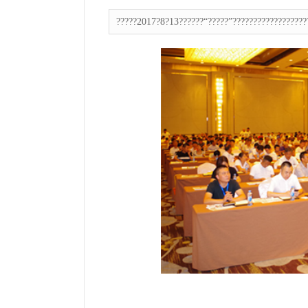
?????2017?8?13??????“?????”??????????????????