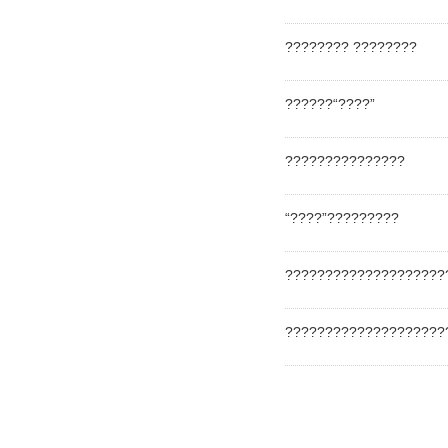
???????? ????????
??????“????”
???????????????
“????”?????????
????????????????????
????????????????????