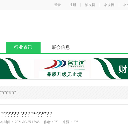
登录
注册
油友网
名友网
名
行业资讯
展会信息
 ????“??”??
??????? ????“??”??
间： 2021-08-25 17:46 作者：??? 来源： ???