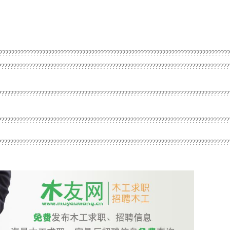
???????????????????????????????????????????????????????????????????????????
???????????????????????????????????????????????????????????????????????????
???????????????????????????????????????????????????????????????????????????
???????????????????????????????????????????????????????????????????????????
???????????????????????????????????????????????????????????????????????????