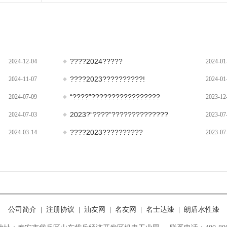
????2024?????
2024-12-04
2024-01
????2023??????????!
2024-11-07
2024-01
“????”?????????????????
2024-07-09
2023-12
2023?“????”??????????????
2024-07-03
2023-07
????2023??????????
2024-03-14
2023-07
公司简介
注册协议
油友网
名友网
名士达漆
朗盾水性漆
|
|
|
|
|